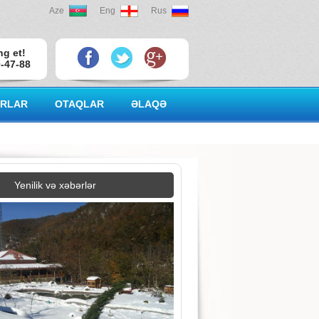
Aze
Eng
Rus
ng et!
0-47-88
RLAR
OTAQLAR
ƏLAQƏ
Yenilik və xəbərlər