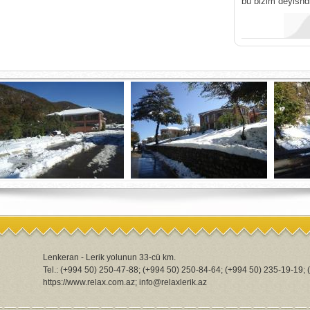
bu bizim deyishd
Lenkeran - Lerik yolunun 33-cü km.
Tel.: (+994 50) 250-47-88; (+994 50) 250-84-64; (+994 50) 235-19-19;
https://www.relax.com.az; info@relaxlerik.az