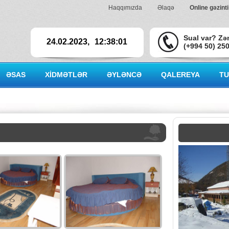
Haqqımızda
Əlaqə
Online gəzinti
Sual var? Zə
24.02.2023,
12:38:01
(+994 50) 25
ƏSAS
XİDMƏTLƏR
ƏYLƏNCƏ
QALEREYA
TU