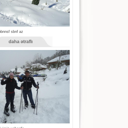
bbnnsf sbnf az
daha ətraflı