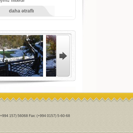
iyimiz xeberdir
daha ətraflı
 (+994 157) 56068 Fax: (+994 0157) 5-60-68