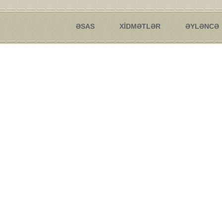
ƏSAS
XİDMƏTLƏR
ƏYLƏNCƏ