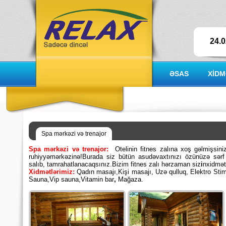
24.0
ƏSAS
XİD
Spa mərkəzi və trenajor
Spa mərkəzi və trenajor:
Otelinin fitnes zalına xoş gəlmişsini
ruhiyyəmərkəzinə!Burada siz bütün asudəvaxtınızı özünüzə sərf ed
salıb, tamrahatlanacaqsınız.Bizim fitnes zalı hərzaman siz
i
nxidməti
Xidmətlərimiz:
Qadın masajı,Kişi masajı, Uzə qulluq, Elektro Sti
Sauna,Vip sauna,Vitamin bar
,
Mağaza.